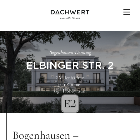
Skip
to
Men
content
Bogenhausen-Denning
ELBINGER STR. 2
2 Villenhälften
je 5 Zimmer
zzgl. Hobbyraum
Bogenhausen –