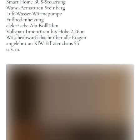
Smart Home BUS-Steuerung
Wand-Armaturen Steinberg
Luft-Wasser-Wärmepumpe
Fußbodenheizung
elektrische Alu-Rollläden
Vollspan-Innentüren bis Höhe 2,26 m
Wäscheabwurfschacht über alle Etagen
angelehnt an KfW-Effizienzhaus 55
u. v. m.