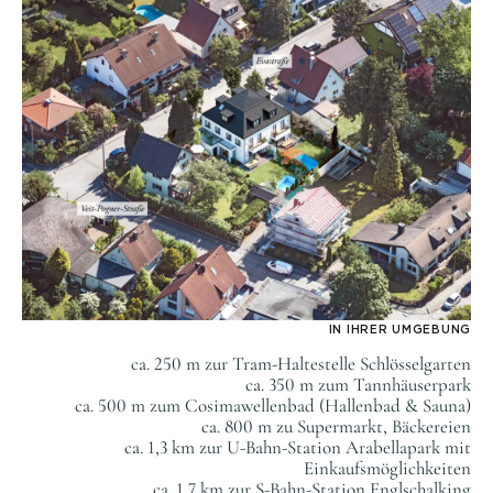
IN IHRER UMGEBUNG
ca. 250 m zur Tram-Haltestelle Schlösselgarten
ca. 350 m zum Tannhäuserpark
ca. 500 m zum Cosimawellenbad (Hallenbad & Sauna)
ca. 800 m zu Supermarkt, Bäckereien
ca. 1,3 km zur U-Bahn-Station Arabellapark mit
Einkaufsmöglichkeiten
ca. 1,7 km zur S-Bahn-Station Englschalking